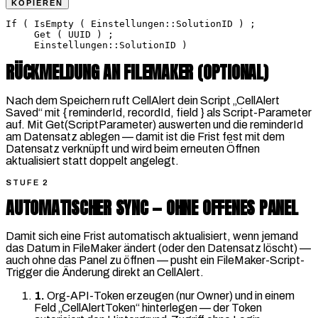
KOPIEREN
If ( IsEmpty ( Einstellungen::SolutionID ) ;

     Get ( UUID ) ;

     Einstellungen::SolutionID )
RÜCKMELDUNG AN FILEMAKER (OPTIONAL)
Nach dem Speichern ruft CellAlert dein Script „CellAlert
Saved“ mit { reminderId, recordId, field } als Script-Parameter
auf. Mit Get(ScriptParameter) auswerten und die reminderId
am Datensatz ablegen — damit ist die Frist fest mit dem
Datensatz verknüpft und wird beim erneuten Öffnen
aktualisiert statt doppelt angelegt.
STUFE 2
AUTOMATISCHER SYNC — OHNE OFFENES PANEL
Damit sich eine Frist automatisch aktualisiert, wenn jemand
das Datum in FileMaker ändert (oder den Datensatz löscht) —
auch ohne das Panel zu öffnen — pusht ein FileMaker-Script-
Trigger die Änderung direkt an CellAlert.
1.
Org-API-Token erzeugen (nur Owner) und in einem
Feld „CellAlertToken“ hinterlegen — der Token