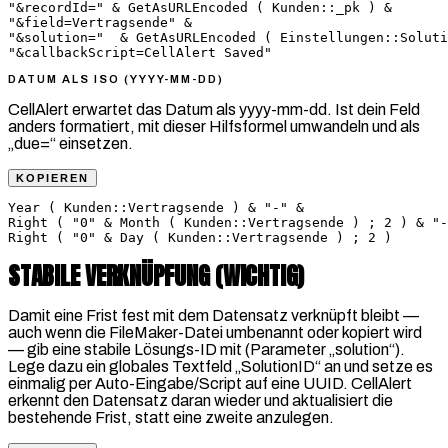
"&recordId=" & GetAsURLEncoded ( Kunden::_pk ) &       
"&field=Vertragsende" &

"&solution="  & GetAsURLEncoded ( Einstellungen::Soluti
"&callbackScript=CellAlert Saved"
DATUM ALS ISO (YYYY-MM-DD)
CellAlert erwartet das Datum als yyyy-mm-dd. Ist dein Feld
anders formatiert, mit dieser Hilfsformel umwandeln und als
„due=“ einsetzen.
KOPIEREN
Year ( Kunden::Vertragsende ) & "-" &

Right ( "0" & Month ( Kunden::Vertragsende ) ; 2 ) & "-
Right ( "0" & Day ( Kunden::Vertragsende ) ; 2 )
STABILE VERKNÜPFUNG (WICHTIG)
Damit eine Frist fest mit dem Datensatz verknüpft bleibt —
auch wenn die FileMaker-Datei umbenannt oder kopiert wird
— gib eine stabile Lösungs-ID mit (Parameter „solution“).
Lege dazu ein globales Textfeld „SolutionID“ an und setze es
einmalig per Auto-Eingabe/Script auf eine UUID. CellAlert
erkennt den Datensatz daran wieder und aktualisiert die
bestehende Frist, statt eine zweite anzulegen.