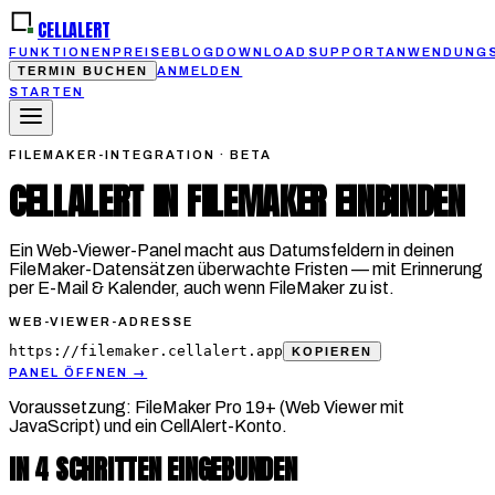
CELLALERT
FUNKTIONEN
PREISE
BLOG
DOWNLOAD
SUPPORT
ANWENDUNGS
TERMIN BUCHEN
ANMELDEN
STARTEN
FILEMAKER-INTEGRATION · BETA
CELLALERT IN FILEMAKER EINBINDEN
Ein Web-Viewer-Panel macht aus Datumsfeldern in deinen
FileMaker-Datensätzen überwachte Fristen — mit Erinnerung
per E-Mail & Kalender, auch wenn FileMaker zu ist.
WEB-VIEWER-ADRESSE
https://filemaker.cellalert.app
KOPIEREN
PANEL ÖFFNEN
→
Voraussetzung: FileMaker Pro 19+ (Web Viewer mit
JavaScript) und ein CellAlert-Konto.
IN 4 SCHRITTEN EINGEBUNDEN