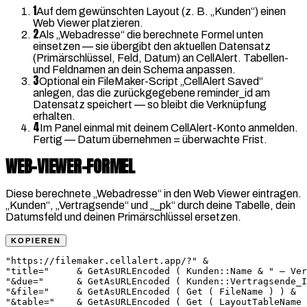
1
Auf dem gewünschten Layout (z. B. „Kunden“) einen
Web Viewer platzieren.
2
Als „Webadresse“ die berechnete Formel unten
einsetzen — sie übergibt den aktuellen Datensatz
(Primärschlüssel, Feld, Datum) an CellAlert. Tabellen-
und Feldnamen an dein Schema anpassen.
3
Optional ein FileMaker-Script „CellAlert Saved“
anlegen, das die zurückgegebene reminder_id am
Datensatz speichert — so bleibt die Verknüpfung
erhalten.
4
Im Panel einmal mit deinem CellAlert-Konto anmelden.
Fertig — Datum übernehmen = überwachte Frist.
WEB-VIEWER-FORMEL
Diese berechnete „Webadresse“ in den Web Viewer eintragen.
„Kunden“, „Vertragsende“ und „_pk“ durch deine Tabelle, dein
Datumsfeld und deinen Primärschlüssel ersetzen.
KOPIEREN
"https://filemaker.cellalert.app/?" &

"title="     & GetAsURLEncoded ( Kunden::Name & " — Ver
"&due="      & GetAsURLEncoded ( Kunden::Vertragsende_I
"&file="     & GetAsURLEncoded ( Get ( FileName ) ) &

"&table="    & GetAsURLEncoded ( Get ( LayoutTableName 