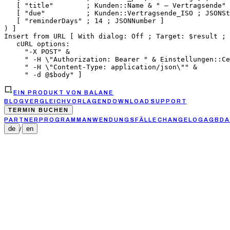
   [ "title"        ; Kunden::Name & " — Vertragsende" 
   [ "due"          ; Kunden::Vertragsende_ISO ; JSONSt
   [ "reminderDays" ; 14 ; JSONNumber ]

) ]

Insert from URL [ With dialog: Off ; Target: $result ; 
   cURL options:

     "-X POST" &

     " -H \"Authorization: Bearer " & Einstellungen::Ce
     " -H \"Content-Type: application/json\"" &

     " -d @$body" ]
EIN PRODUKT VON BALANE
BLOG
VERGLEICH
VORLAGEN
DOWNLOAD
SUPPORT
TERMIN BUCHEN
PARTNERPROGRAMM
ANWENDUNGSFÄLLE
CHANGELOG
AGB
DA
de
en
/