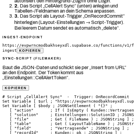
autorisiert den Hintergrund-Zugriff ohne Login.
2.
Das Script „CellAlert Sync“ (unten) anlegen und
Tabellen-/Feldnamen an dein Schema anpassen.
3.
Das Script als Layout-Trigger „OnRecordCommit“
hinterlegen (Layout-Einstellungen → Script-Trigger).
Bei leerem Datum sendet es automatisch „delete“.
INGEST-ENDPOINT
https://evpwrncmodbakhseyxdl.supabase.co/functions/v1/f
ingest
KOPIEREN
SYNC-SCRIPT (FILEMAKER)
Baut die JSON-Daten und schickt sie per „Insert from URL“
an den Endpoint. Der Token kommt aus
„Einstellungen::CellAlertToken“.
KOPIEREN
# Script „CellAlert Sync"  ·  Trigger: OnRecordCommit

Set Variable [ $url ; "https://evpwrncmodbakhseyxdl.sup
Set Variable [ $body ; JSONSetElement ( "{}" ;

   [ "action"       ; If ( IsEmpty ( Kunden::Vertragsen
   [ "solution"     ; Einstellungen::SolutionID ; JSONS
   [ "file"         ; Get ( FileName ) ; JSONString ] ;

   [ "table"        ; Get ( LayoutTableName ) ; JSONStr
   [ "field"        ; "Vertragsende" ; JSONString ] ;

   [ "recordId"     ; Kunden::_pk ; JSONString ] ;
