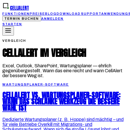
CELLALERT
FUNKTIONEN
PREISE
BLOG
DOWNLOAD
SUPPORT
ANWENDUNGS
TERMIN BUCHEN
ANMELDEN
STARTEN
VERGLEICH
CELLALERT IM VERGLEICH
Excel, Outlook, SharePoint, Wartungsplaner — ehrlich
gegenübergestellt. Wann das eine reicht und wann CellAlert
der bessere Weg ist.
WARTUNGSPLANER-SOFTWARE
CELLALERT VS. WARTUNGSPLANER-SOFTWARE:
WANN DAS SCHLANKE WERKZEUG DIE BESSERE
WAHL IST
Dedizierte Wartungsplaner (z. B. Hoppe) sind mächtig – und
für viele Betriebe Overkill mit Migrations- und
Schulungsaufwand. Wann sich die große Lösung lohnt und