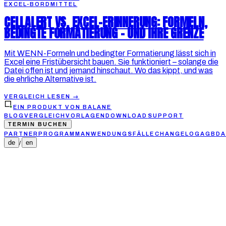
EXCEL-BORDMITTEL
CELLALERT VS. EXCEL-ERINNERUNG: FORMELN,
BEDINGTE FORMATIERUNG – UND IHRE GRENZE
Mit WENN-Formeln und bedingter Formatierung lässt sich in
Excel eine Frist­übersicht bauen. Sie funktioniert – solange die
Datei offen ist und jemand hinschaut. Wo das kippt, und was
die ehrliche Alternative ist.
VERGLEICH LESEN
→
EIN PRODUKT VON BALANE
BLOG
VERGLEICH
VORLAGEN
DOWNLOAD
SUPPORT
TERMIN BUCHEN
PARTNERPROGRAMM
ANWENDUNGSFÄLLE
CHANGELOG
AGB
DA
de
en
/