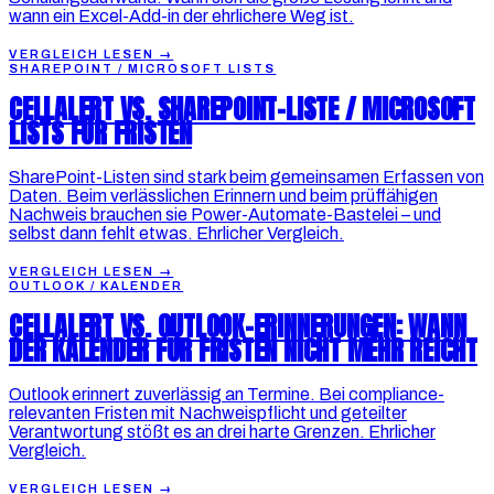
wann ein Excel-Add-in der ehrlichere Weg ist.
VERGLEICH LESEN
→
SHAREPOINT / MICROSOFT LISTS
CELLALERT VS. SHAREPOINT-LISTE / MICROSOFT
LISTS FÜR FRISTEN
SharePoint-Listen sind stark beim gemeinsamen Erfassen von
Daten. Beim verlässlichen Erinnern und beim prüffähigen
Nachweis brauchen sie Power-Automate-Bastelei – und
selbst dann fehlt etwas. Ehrlicher Vergleich.
VERGLEICH LESEN
→
OUTLOOK / KALENDER
CELLALERT VS. OUTLOOK-ERINNERUNGEN: WANN
DER KALENDER FÜR FRISTEN NICHT MEHR REICHT
Outlook erinnert zuverlässig an Termine. Bei compliance-
relevanten Fristen mit Nachweispflicht und geteilter
Verantwortung stößt es an drei harte Grenzen. Ehrlicher
Vergleich.
VERGLEICH LESEN
→