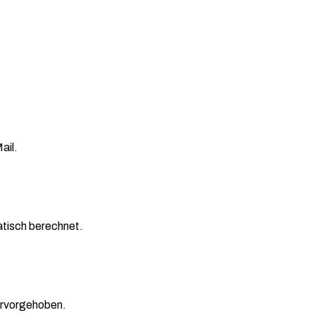
ail.
atisch berechnet.
hervorgehoben.