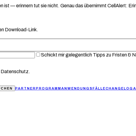
en ist — erinnern tut sie nicht. Genau das übernimmt CellAlert: Er
 den Download-Link.
Schickt mir gelegentlich Tipps zu Fristen & Ne
im Datenschutz.
UCHEN
PARTNERPROGRAMM
ANWENDUNGSFÄLLE
CHANGELOG