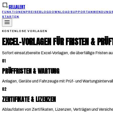
CELLALERT
FUNKTIONEN
PREISE
BLOG
DOWNLOAD
SUPPORT
ANWENDUNGS
STARTEN
KOSTENLOSE VORLAGEN
EXCEL-VORLAGEN FÜR FRISTEN & PRÜF
Sofort einsatzbereite Excel-Vorlagen, die überfällige Fristen au
0
1
PRÜFFRISTEN & WARTUNG
Anlagen, Geräte und Fahrzeuge mit Prüf- und Wartungsinterval
0
2
ZERTIFIKATE & LIZENZEN
Ablaufdaten von Zertifikaten, Lizenzen, Verträgen und Versiche