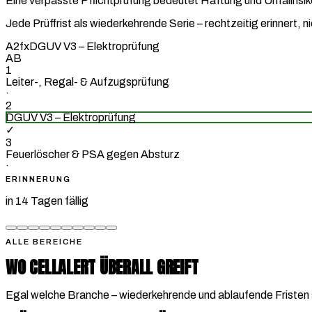
Eine verpasste Pflichtprüfung bedeutet Haftung und Unfallrisik
Jede Prüffrist als wiederkehrende Serie – rechtzeitig erinnert, n
A2
fx
DGUV V3 – Elektroprüfung
A
B
1
Leiter-, Regal- & Aufzugsprüfung
·
2
DGUV V3 – Elektroprüfung
✓
3
Feuerlöscher & PSA gegen Absturz
·
ERINNERUNG
in 14 Tagen fällig
ALLE BEREICHE
WO CELLALERT ÜBERALL GREIFT
Egal welche Branche – wiederkehrende und ablaufende Fristen s