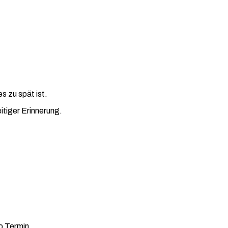
s zu spät ist.
itiger Erinnerung.
ro Termin.