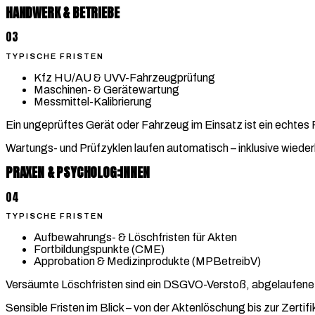
HANDWERK & BETRIEBE
03
TYPISCHE FRISTEN
Kfz HU/AU & UVV-Fahrzeugprüfung
Maschinen- & Gerätewartung
Messmittel-Kalibrierung
Ein ungeprüftes Gerät oder Fahrzeug im Einsatz ist ein echtes 
Wartungs- und Prüfzyklen laufen automatisch – inklusive wiede
PRAXEN & PSYCHOLOG:INNEN
04
TYPISCHE FRISTEN
Aufbewahrungs- & Löschfristen für Akten
Fortbildungspunkte (CME)
Approbation & Medizinprodukte (MPBetreibV)
Versäumte Löschfristen sind ein DSGVO-Verstoß, abgelaufene
Sensible Fristen im Blick – von der Aktenlöschung bis zur Zerti