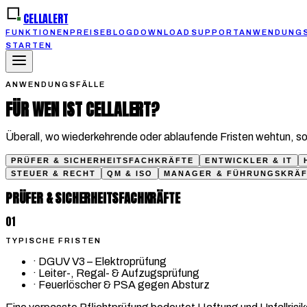
CELLALERT
FUNKTIONEN
PREISE
BLOG
DOWNLOAD
SUPPORT
ANWENDUNGS
STARTEN
ANWENDUNGSFÄLLE
FÜR WEN IST CELLALERT?
Überall, wo wiederkehrende oder ablaufende Fristen wehtun, sob
PRÜFER & SICHERHEITSFACHKRÄFTE
ENTWICKLER & IT
STEUER & RECHT
QM & ISO
MANAGER & FÜHRUNGSKRÄF
PRÜFER & SICHERHEITSFACHKRÄFTE
01
TYPISCHE FRISTEN
·
DGUV V3 – Elektroprüfung
·
Leiter-, Regal- & Aufzugsprüfung
·
Feuerlöscher & PSA gegen Absturz