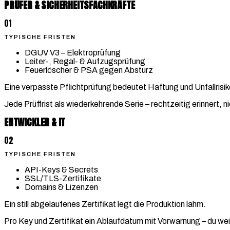
PRÜFER & SICHERHEITSFACHKRÄFTE
01
TYPISCHE FRISTEN
DGUV V3 – Elektroprüfung
Leiter-, Regal- & Aufzugsprüfung
Feuerlöscher & PSA gegen Absturz
Eine verpasste Pflichtprüfung bedeutet Haftung und Unfallrisik
Jede Prüffrist als wiederkehrende Serie – rechtzeitig erinnert, n
ENTWICKLER & IT
02
TYPISCHE FRISTEN
API-Keys & Secrets
SSL/TLS-Zertifikate
Domains & Lizenzen
Ein still abgelaufenes Zertifikat legt die Produktion lahm.
Pro Key und Zertifikat ein Ablaufdatum mit Vorwarnung – du we