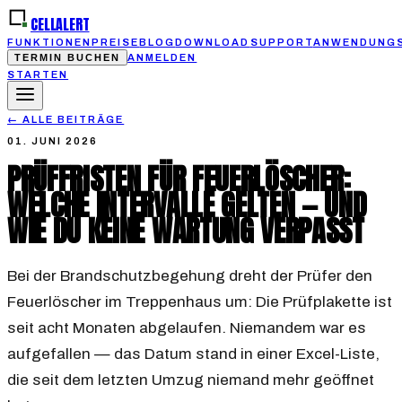
CELLALERT
FUNKTIONEN
PREISE
BLOG
DOWNLOAD
SUPPORT
ANWENDUNGS
TERMIN BUCHEN
ANMELDEN
STARTEN
←
ALLE BEITRÄGE
01. JUNI 2026
PRÜFFRISTEN FÜR FEUERLÖSCHER:
WELCHE INTERVALLE GELTEN — UND
WIE DU KEINE WARTUNG VERPASST
Bei der Brandschutzbegehung dreht der Prüfer den
Feuerlöscher im Treppenhaus um: Die Prüfplakette ist
seit acht Monaten abgelaufen. Niemandem war es
aufgefallen — das Datum stand in einer Excel-Liste,
die seit dem letzten Umzug niemand mehr geöffnet