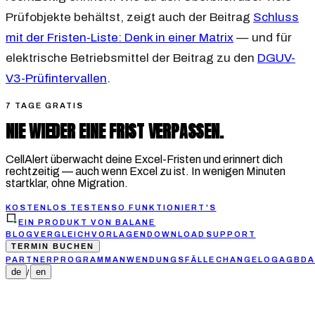
Prüfobjekte behältst, zeigt auch der Beitrag
Schluss
mit der Fristen-Liste: Denk in einer Matrix
— und für
elektrische Betriebsmittel der Beitrag zu den
DGUV-
V3-Prüfintervallen
.
7 TAGE GRATIS
NIE WIEDER EINE FRIST VERPASSEN.
CellAlert überwacht deine Excel-Fristen und erinnert dich
rechtzeitig — auch wenn Excel zu ist. In wenigen Minuten
startklar, ohne Migration.
KOSTENLOS TESTEN
SO FUNKTIONIERT'S
EIN PRODUKT VON BALANE
BLOG
VERGLEICH
VORLAGEN
DOWNLOAD
SUPPORT
TERMIN BUCHEN
PARTNERPROGRAMM
ANWENDUNGSFÄLLE
CHANGELOG
AGB
DA
de
en
/