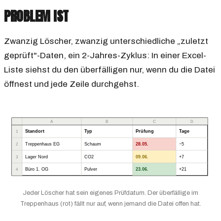
PROBLEM IST
Zwanzig Löscher, zwanzig unterschiedliche „zuletzt
geprüft"-Daten, ein 2-Jahres-Zyklus: In einer Excel-
Liste siehst du den überfälligen nur, wenn du die Datei
öffnest und jede Zeile durchgehst.
A
B
C
D
Standort
Typ
Prüfung
Tage
1
Treppenhaus EG
Schaum
28.05.
−5
2
Lager Nord
CO2
09.06.
+7
3
Büro 1. OG
Pulver
23.06.
+21
4
Jeder Löscher hat sein eigenes Prüfdatum. Der überfällige im
Treppenhaus (rot) fällt nur auf, wenn jemand die Datei offen hat.