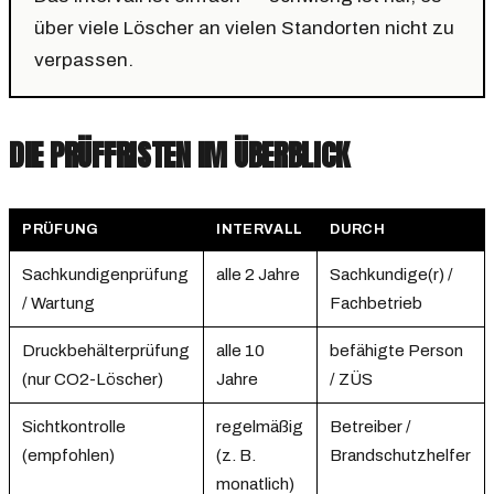
über viele Löscher an vielen Standorten nicht zu
verpassen.
DIE PRÜFFRISTEN IM ÜBERBLICK
PRÜFUNG
INTERVALL
DURCH
Sachkundigenprüfung
alle 2 Jahre
Sachkundige(r) /
/ Wartung
Fachbetrieb
Druckbehälterprüfung
alle 10
befähigte Person
(nur CO2-Löscher)
Jahre
/ ZÜS
Sichtkontrolle
regelmäßig
Betreiber /
(empfohlen)
(z. B.
Brandschutzhelfer
monatlich)